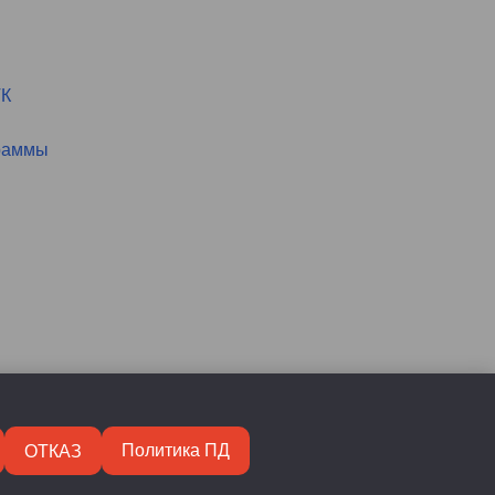
VК
раммы
ОТКАЗ
Политика ПД
Inspiro Theme
от
WPZOOM