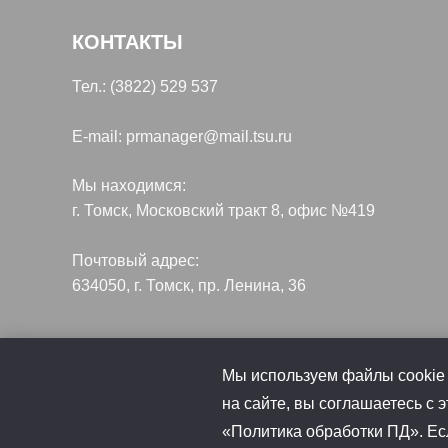
КОНТАКТЫ
Тел.: (3822) 529 537
E-mail: prmanager@mail.tsu.ru
Мы находимся:
г. Томск, Московский тракт 8, офис №419
Почтовый адрес:
634050, г. Томск, пр. Ленина, 36
ВКонтакте
YouTube
Ссылка
Мы используем файлы cookie 
на сайте, вы соглашаетесь с 
«Политика обработки ПД». Есл
Copyright © 2026 Кафедра социальных коммуникаций Т