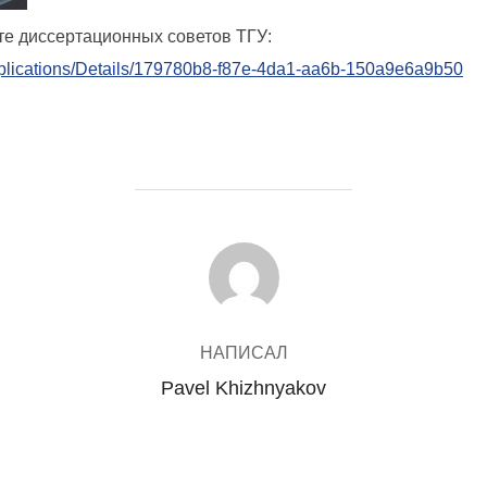
те диссертационных советов ТГУ:
cApplications/Details/179780b8-f87e-4da1-aa6b-150a9e6a9b50
АВТОР ЗАПИСИ
НАПИСАЛ
Pavel Khizhnyakov