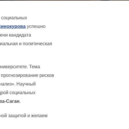
ы социальных
Винокурова
успешно
пени кандидата
циальная и политическая
ниверситете. Тема
 прогнозирование рисков
нализ». Научный
едрой социальных
ва-Саган
.
ной защитой и желаем