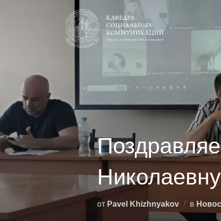
Перейти
к
содержимому
Поздравляе
Николаевну
от
Pavel Khizhnyakov
в
Новос